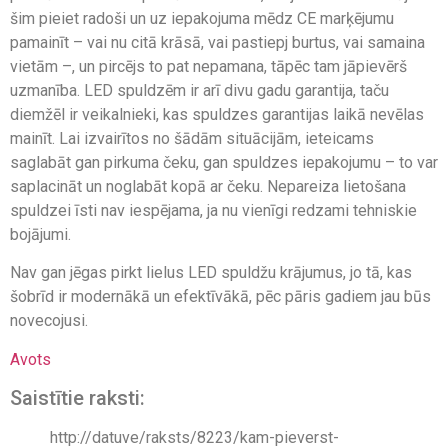
šim pieiet radoši un uz iepakojuma mēdz CE marķējumu
pamainīt – vai nu citā krāsā, vai pastiepj burtus, vai samaina
vietām –, un pircējs to pat nepamana, tāpēc tam jāpievērš
uzmanība. LED spuldzēm ir arī divu gadu garantija, taču
diemžēl ir veikalnieki, kas spuldzes garantijas laikā nevēlas
mainīt. Lai izvairītos no šādām situācijām, ieteicams
saglabāt gan pirkuma čeku, gan spuldzes iepakojumu – to var
saplacināt un noglabāt kopā ar čeku. Nepareiza lietošana
spuldzei īsti nav iespējama, ja nu vienīgi redzami tehniskie
bojājumi.
Nav gan jēgas pirkt lielus LED spuldžu krājumus, jo tā, kas
šobrīd ir modernākā un efektīvākā, pēc pāris gadiem jau būs
novecojusi.
Avots
Saistītie raksti:
http://datuve/raksts/8223/kam-pieverst-