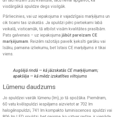
un tad reizēm zūd kvalitāte, taču nevar apgalvot, ka
visdārgākā spuldze degs visilgāk.
Pārliecinies, vai uz iepakojuma ir vajadzīgais marķējums un
cik ticami tas izskatās. Ja spuldzi pērc pietiekami labā
veikalā, visticamāk, tā atbilst visām kvalitātes prasībām.
Pats galvenais – uz iepakojuma
jābūt pareizam
CE
marķējumam
. Reizēm ražotājs pavelk ķeksīti garāku vai
īsāku, pamaina izliekumu, bet īstais CE marķējums ir tikai
viens.
Augšējā rindā — kā jāizskatās CE marķējumam;
apakšēja — kā mēdz izskatīties viltojums
Lūmenu daudzums
Jo spuldzei vairāk lūmenu (lm), jo tā spožāka. Piemēram,
60 vatu kvēlspuldzi iespējams aizvietot ar 702 lm
halogēnspuldzi, 741 lm kompakto luminiscences spuldzi vai
806 lm LED spuldzi, bet gaisma, ko uztver redze, ir vienāda.