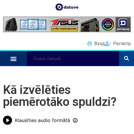
Вход
Регистр
Kā izvēlēties
piemērotāko spuldzi?
Klausīties audio formātā