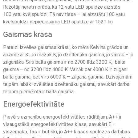
Ražotāji nereti norāda, ka 12 vatu LED spuldze aizstās
100 vatu kvēlspuldzi. Tā nav tiesa – lai aizstātu 100 vatu
kvēlspuldzi, nepieciešama LED spuldze ar 1521 lm.
Gaismas krāsa
Pareizi izvēlies gaismas krāsu, ko mēra Kelvina grādos un
apzīmē ar K. Jo mazāk K, jo dzeltenāka gaisma, jo vairāk – jo
zilganāka. Silti balta gaisma ir no 2700 līdz 3200 K, balta
gaisma – no 3200 līdz 4000 K. Vairāk par 4000 K ir zilgani
balta gaisma, bet virs 6000 K – zilgana gaisma. Dzīvojamām
telpām labāk izvēlēties dzeltenāku gaismu, savukārt darba
telpām piemērota ir balta gaisma.
Energoefektivitāte
Pievērs uzmanību energoefektivitātes rādītājam: A++ ir
visaugstākā energoefektivitātes klase, savukārt E –
viszemākā. Tas ir būtiski, jo A++ klases spuldzes darbības