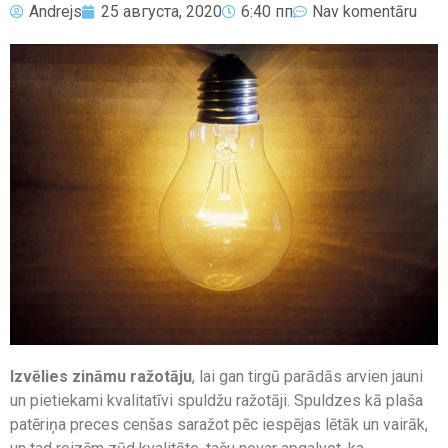
Andrejs
25 августа, 2020
6:40 пп
Nav komentāru
Izvēlies zināmu ražotāju
, lai gan tirgū parādās arvien jauni
un pietiekami kvalitatīvi spuldžu ražotāji. Spuldzes kā plaša
patēriņa preces cenšas saražot pēc iespējas lētāk un vairāk,