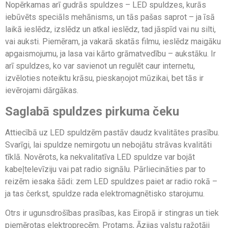
Nopērkamas arī gudrās spuldzes – LED spuldzes, kurās
iebūvēts speciāls mehānisms, un tās pašas saprot – ja īsā
laikā ieslēdz, izslēdz un atkal ieslēdz, tad jāspīd vai nu silti,
vai auksti. Piemēram, ja vakarā skatās filmu, ieslēdz maigāku
apgaismojumu, ja lasa vai kārto grāmatvedību – aukstāku. Ir
arī spuldzes, ko var savienot un regulēt caur internetu,
izvēloties noteiktu krāsu, pieskaņojot mūzikai, bet tās ir
ievērojami dārgākas.
Saglabā spuldzes pirkuma čeku
Attiecībā uz LED spuldzēm pastāv daudz kvalitātes prasību.
Svarīgi, lai spuldze nemirgotu un nebojātu strāvas kvalitāti
tīklā. Novērots, ka nekvalitatīva LED spuldze var bojāt
kabeļtelevīziju vai pat radio signālu. Pārliecināties par to
reizēm iesaka šādi: zem LED spuldzes paiet ar radio rokā –
ja tas čerkst, spuldze rada elektromagnētisko starojumu.
Otrs ir ugunsdrošības prasības, kas Eiropā ir stingras un tiek
piemērotas elektroprecēm. Protams, Āzijas valstu ražotāji