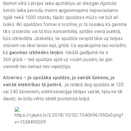
Ņemot vērā Latvijas laika apstākļus un diezgan ilgstošo
tumšo laika periodu, mums apgaismojums nepieciešams
ilgāk nekā 1000 stundu, tāpēc spuldzes mūžs var būt arī
īsāks. Arī spuldzes formai ir nozīme, jo tā nosaka, kā gaisma
tiks izstarota: vai tā būs koncentrēta, spīdēs vienā punktā,
būs izkliedēta. Jāskatās, lai spuldze nespīd tikai uz telpas
stūriem vai tikai taisni lejā, grīdā. Uz iepakojuma tas norādīts
kā
gaismas izkliedes leņķis
. Ideālā gadījumā tie ir
360 grādi – tad spuldze spīd uz visām pusēm, lai gan
vienmēr tas nemaz nav vajadzīgs.
Atceries – jo spožāka spuldze, jo vairāk lūmenu, jo
vairāk elektrības tā patērē.
Ja istabā deg spuldze ar 120
vai 240 lūmeniem, elektroenerģija tērējas vairāk, taču ne tik
daudz, lai būtu vērts sēdēt pustumšā telpā.