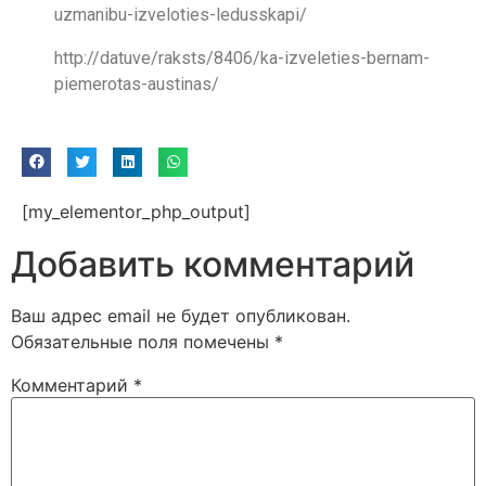
uzmanibu-izveloties-ledusskapi/
http://datuve/raksts/8406/ka-izveleties-bernam-
piemerotas-austinas/
[my_elementor_php_output]
Добавить комментарий
Ваш адрес email не будет опубликован.
Обязательные поля помечены
*
Комментарий
*