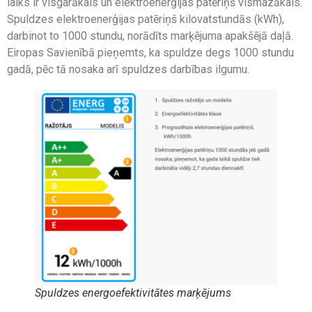
laiks ir visgarākais un elektroenerģijas patēriņš vismazākais.
Spuldzes elektroenerģijas patēriņš kilovatstundās (kWh),
darbinot to 1000 stundu, norādīts marķējuma apakšējā daļā.
Eiropas Savienībā pieņemts, ka spuldze degs 1000 stundu
gadā, pēc tā nosaka arī spuldzes darbības ilgumu.
Spuldzes energoefektivitātes marķējums