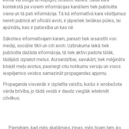
kontekstā pa visiem informācijas kanāliem tiek publicēta
viena un tā pati informācija. Tā kā informatīvā kara vēstījumus
nereti publicē arī oficiāli avoti, ir jāpieliek lielākas pūles, lai
apzinātu, kas ir patiesība un kas nē.
Sākoties informatīvajam karam, parasti tiek iesaistīti visi
mediji, sociālie tīkli un citi avoti. Uzbrukuma laikā tiek
publicēta dažāda informācija, tā tiek aktīvi padota tālāk,
tādējādi izplatot melus. Aizsardzībai, savukārt, tiek mēģināts
bloķēt meļu avotus, pasniegt citu notikumu versiju un visos
iespējamos veidos samazināt propagandas apjomu.
Propaganda visvairāk ir izplatīta valstīs, kurās ir ierobežota
vārda brīvība, jo tādā veidā ir daudz vieglāk ietekmēt
cilvēkus.
Piemēram, kad mēs skatāmies ziņas, mēs ticam tam, ko