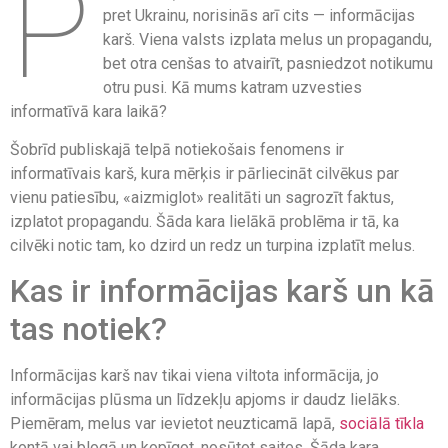
P
pret Ukrainu, norisinās arī cits — informācijas
karš. Viena valsts izplata melus un propagandu,
bet otra cenšas to atvairīt, pasniedzot notikumu
otru pusi. Kā mums katram uzvesties
informatīvā kara laikā?
Šobrīd publiskajā telpā notiekošais fenomens ir
informatīvais karš, kura mērķis ir pārliecināt cilvēkus par
vienu patiesību, «aizmiglot» realitāti un sagrozīt faktus,
izplatot propagandu. Šāda kara lielākā problēma ir tā, ka
cilvēki notic tam, ko dzird un redz un turpina izplatīt melus.
Kas ir informācijas karš un kā
tas notiek?
Informācijas karš nav tikai viena viltota informācija, jo
informācijas plūsma un līdzekļu apjoms ir daudz lielāks.
Piemēram, melus var ievietot neuzticamā lapā,
sociālā tīkla
kontā vai blogā un kopīgot, nosūtot saites. Šāda kara