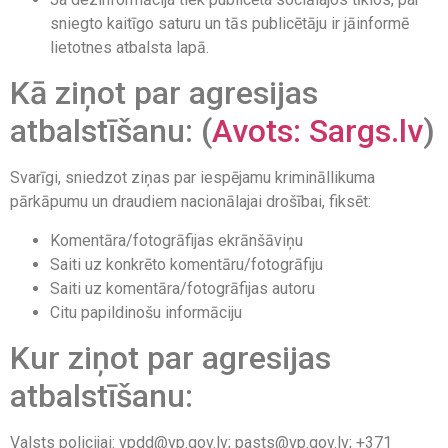
sniegto kaitīgo saturu un tās publicētāju ir jāinformē
lietotnes atbalsta lapā.
Kā ziņot par agresijas
atbalstīšanu: (
Avots: Sargs.lv
)
Svarīgi, sniedzot ziņas par iespējamu krimināllikuma
pārkāpumu un draudiem nacionālajai drošībai, fiksēt:
Komentāra/fotogrāfijas ekrānšāviņu
Saiti uz konkrēto komentāru/fotogrāfiju
Saiti uz komentāra/fotogrāfijas autoru
Citu papildinošu informāciju
Kur ziņot par agresijas
atbalstīšanu:
Valsts policijai: vpdd@vp.gov.lv; pasts@vp.gov.lv; +371