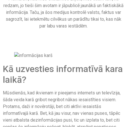
redzam, jo ​​tieši šim avotam ir jāpublicē jaunākā un faktiskākā
informācija. Taču, ja šos medijus kontrolē valsts, faktus var
sagrozīt, lai ietekmētu cilvēkus un parādītu tikai to, kas nāk
par labu varas iestādēm.
Kā uzvesties informatīvā kara
laikā?
Mūsdienās, kad ikvienam ir pieejams internets un televīzija,
šāda veida karā gribot negribot nākas iesaistīties visiem.
Protams, daži ir novērotāji, bet citi aktīvi iesaistās
informatīvajā karā. Bet, kā jau visur, nav vienas puses, tāpēc
vieni atbalsta dezinformācijas pusi, tic un izplata to, bet citi
cenšas šo informāciju noliegt, bloķēt, atspējot nepatiesos