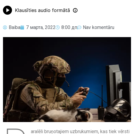
Klausīties audio formātā
Baiba
7 марта, 2022
8:00 дп
Nav komentāru
aralēli bruņotajiem uzbrukumiem, kas tiek vērsti