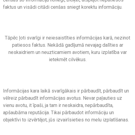
faktus un visādi citādi cenšas sniegt korektu informāciju.
Tāpēc ļoti svarīgi ir neiesaistīties informācijas karā, nezinot
patiesos faktus. Nekādā gadījumā nevajag dalīties ar
neskaidriem un neuzticamiem avotiem, kuru izplatība var
ietekmēt cilvēkus.
Informācijas kara laikā svarīgākais ir pārbaudīt, pārbaudīt un
vēlreiz pārbaudīt informācijas avotus. Nevar paļauties uz
vienu avotu, it īpaši, ja tam ir neskaidra, nepārbaudīta,
apšaubāma reputācija. Tikai pārbaudot informāciju un
objektīvi to izvērtējot, jūs izvairīsieties no melu izplatīšanas.