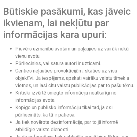
Būtiskie pasākumi, kas jāveic
ikvienam, lai nekļūtu par
informācijas kara upuri:
Pievērs uzmanību avotam un paļaujies uz vairāk nekā
vienu avotu.
Pārliecinies, vai satura autori ir uzticami.
Centies neļauties provokācijām, skaties uz visu
objektīvi. Ja iespējams, apskati vairāku valstu tīmekļa
vietnes, un lasi citu valstu publikācijas par to pašu tēmu.
Kritiski izvērtē sniegto informāciju neatkarīgi no
informācijas avota.
Kopīgo un publisko informāciju tikai tad, ja esi
pārliecināts, ka tā ir patiesa.
Ja tiek novērota dezinformācija, par to jāinformē
atbildīgie valsts dienesti.
Ja dezinformācija tiek publicēta sociālajos tīklos, par