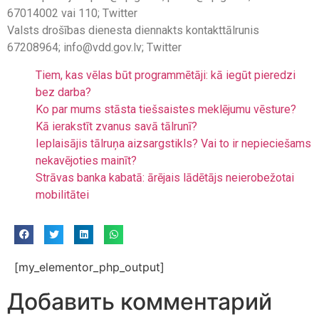
67014002 vai 110; Twitter
Valsts drošības dienesta diennakts kontakttālrunis
67208964; info@vdd.gov.lv; Twitter
Tiem, kas vēlas būt programmētāji: kā iegūt pieredzi
bez darba?
Ko par mums stāsta tiešsaistes meklējumu vēsture?
Kā ierakstīt zvanus savā tālrunī?
Ieplaisājis tālruņa aizsargstikls? Vai to ir nepieciešams
nekavējoties mainīt?
Strāvas banka kabatā: ārējais lādētājs neierobežotai
mobilitātei
[my_elementor_php_output]
Добавить комментарий