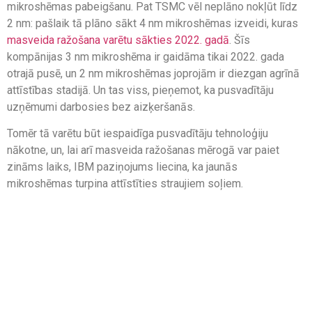
mikroshēmas pabeigšanu. Pat TSMC vēl neplāno nokļūt līdz
2 nm: pašlaik tā plāno sākt 4 nm mikroshēmas izveidi, kuras
masveida ražošana varētu sākties 2022. gadā
. Šīs
kompānijas 3 nm mikroshēma ir gaidāma tikai 2022. gada
otrajā pusē, un 2 nm mikroshēmas joprojām ir diezgan agrīnā
attīstības stadijā. Un tas viss, pieņemot, ka pusvadītāju
uzņēmumi darbosies bez aizķeršanās.
Tomēr tā varētu būt iespaidīga pusvadītāju tehnoloģiju
nākotne, un, lai arī masveida ražošanas mērogā var paiet
zināms laiks, IBM paziņojums liecina, ka jaunās
mikroshēmas turpina attīstīties straujiem soļiem.