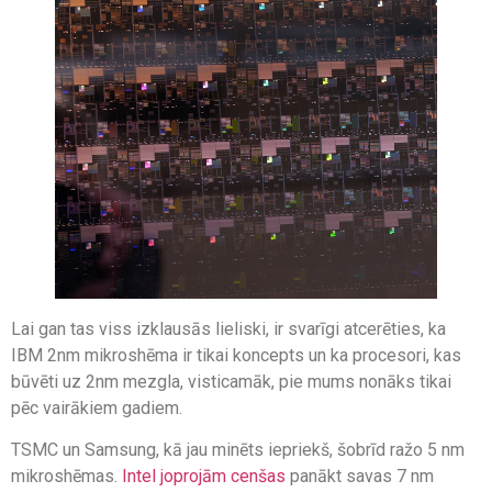
Lai gan tas viss izklausās lieliski, ir svarīgi atcerēties, ka
IBM 2nm mikroshēma ir tikai koncepts un ka procesori, kas
būvēti uz 2nm mezgla, visticamāk, pie mums nonāks tikai
pēc vairākiem gadiem.
TSMC un Samsung, kā jau minēts iepriekš, šobrīd ražo 5 nm
mikroshēmas.
Intel joprojām cenšas
panākt savas 7 nm