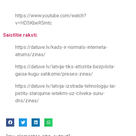
https://www.youtube.com/watch?
v=HD5KbeR5mtc
Saistītie raksti:
https://datuve.lv/kads-ir-normals-interneta-
atrums/zinas/
https://datuve.lv/latvija-tiks-attistita-bezpilota-
gaisa-kugu-satiksme/preses-zinas/
https://datuve.lv/latvija-izstrada-tehnologiju-lai-
petitu-starojuma-ietekmi-uz-cilveka-sunu-
dns/zinas/