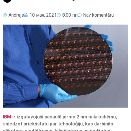
Andrejs
10 мая, 2021
8:00 пп
Nav komentāru
IBM
ir izgatavojuši pasaulē pirmo 2 nm mikroshēmu,
sniedzot priekšstatu par tehnoloģiju, kas darbinās
nākotnes viedtālruņus, klēpjdatorus un gadžetus.