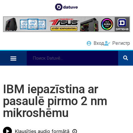
Вход
Регистр
IBM iepazīstina ar
pasaulē pirmo 2 nm
mikroshēmu
Klausīties audio formātā