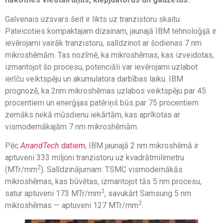
Galvenais uzsvars šeit ir likts uz tranzistoru skaitu.
Pateicoties kompaktajam dizainam, jaunajā IBM tehnoloģijā ir
ievērojami vairāk tranzistoru, salīdzinot ar šodienas 7 nm
mikroshēmām. Tas nozīmē, ka mikroshēmas, kas izveidotas,
izmantojot šo procesu, potenciāli var ievērojami uzlabot
ierīču veiktspēju un akumulatora darbības laiku. IBM
prognozē, ka 2nm mikroshēmas uzlabos veiktspēju par 45
procentiem un enerģijas patēriņš būs par 75 procentiem
zemāks nekā mūsdienu iekārtām, kas aprīkotas ar
vismodernākajām 7 nm mikroshēmām.
Pēc
AnandTech
datiem
, IBM jaunajā 2 nm mikroshēmā ir
aptuveni 333 miljoni tranzistoru uz kvadrātmilimetru
2
(MTr/mm
). Salīdzinājumam: TSMC vismodernākās
mikroshēmas, kas būvētas, izmantojot tās 5 nm procesu,
2
satur aptuveni 173 MTr/mm
, savukārt Samsung 5 nm
2
mikroshēmas — aptuveni 127 MTr/mm
.