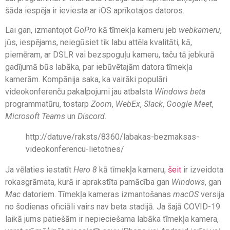
šāda iespēja ir ieviesta ar iOS aprīkotajos datoros.
Lai gan, izmantojot
GoPro
kā tīmekļa kameru jeb
webkameru
,
jūs, iespējams, neiegūsiet tik labu attēla kvalitāti, kā,
piemēram, ar DSLR vai bezspoguļu kameru, taču tā jebkurā
gadījumā būs labāka, par iebūvētajām datora tīmekļa
kamerām. Kompānija saka, ka vairāki populāri
videokonferenču pakalpojumi jau atbalsta
Windows beta
programmatūru, tostarp
Zoom
,
WebEx
,
Slack
,
Google Meet
,
Microsoft Teams
un
Discord
.
http://datuve/raksts/8360/labakas-bezmaksas-
videokonferencu-lietotnes/
Ja vēlaties iestatīt
Hero 8
kā tīmekļa kameru,
šeit
ir izveidota
rokasgrāmata, kurā ir aprakstīta pamācība gan
Windows
, gan
Mac
datoriem. Tīmekļa kameras izmantošanas
macOS
versija
no šodienas oficiāli vairs nav beta stadijā. Ja šajā COVID-19
laikā jums patiešām ir nepieciešama labāka tīmekļa kamera,