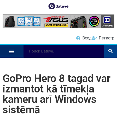
Вход
Регистр
GoPro Hero 8 tagad var
izmantot kā tīmekļa
kameru arī Windows
sistēmā