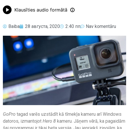
Klausīties audio formātā
Baiba
28 августа, 2020
2:40 пп
Nav komentāru
GoPro
tagad varēs uzstādīt kā tīmekļa kameru arī Windows
datoros, izmantojot
Hero 8
kameru. Jāņem vērā, ka pagaidām
šai programmai ir tikai beta versija. Jau iepriekš ziņojām, ka