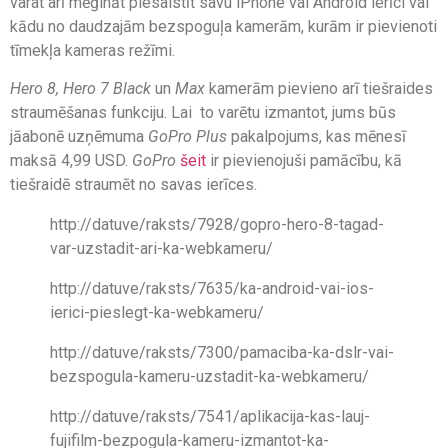
varat arī mēģināt piesaistīt savu iPhone vai Android ierīci vai
kādu no daudzajām bezspoguļa kamerām, kurām ir pievienoti
tīmekļa kameras režīmi.
Hero 8, Hero 7 Black
un
Max
kamerām pievieno arī tiešraides
straumēšanas funkciju. Lai to varētu izmantot, jums būs
jāabonē uzņēmuma
GoPro Plus
pakalpojums, kas mēnesī
maksā 4,99 USD.
GoPro
šeit
ir pievienojuši pamācību, kā
tiešraidē straumēt no savas ierīces.
http://datuve/raksts/7928/gopro-hero-8-tagad-
var-uzstadit-ari-ka-webkameru/
http://datuve/raksts/7635/ka-android-vai-ios-
ierici-pieslegt-ka-webkameru/
http://datuve/raksts/7300/pamaciba-ka-dslr-vai-
bezspogula-kameru-uzstadit-ka-webkameru/
http://datuve/raksts/7541/aplikacija-kas-lauj-
fujifilm-bezpogula-kameru-izmantot-ka-