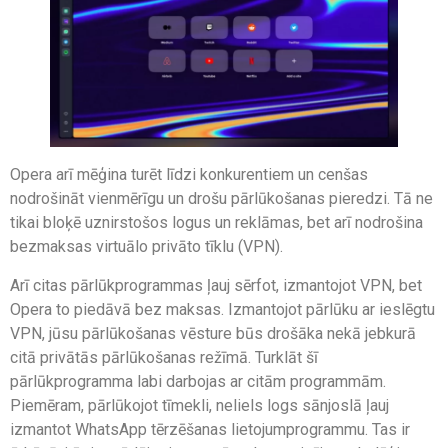
Opera arī mēģina turēt līdzi konkurentiem un cenšas
nodrošināt vienmērīgu un drošu pārlūkošanas pieredzi. Tā ne
tikai bloķē uznirstošos logus un reklāmas, bet arī nodrošina
bezmaksas virtuālo privāto tīklu (VPN).
Arī citas pārlūkprogrammas ļauj sērfot, izmantojot VPN, bet
Opera to piedāvā bez maksas. Izmantojot pārlūku ar ieslēgtu
VPN, jūsu pārlūkošanas vēsture būs drošāka nekā jebkurā
citā privātās pārlūkošanas režīmā. Turklāt šī
pārlūkprogramma labi darbojas ar citām programmām.
Piemēram, pārlūkojot tīmekli, neliels logs sānjoslā ļauj
izmantot WhatsApp tērzēšanas lietojumprogrammu. Tas ir