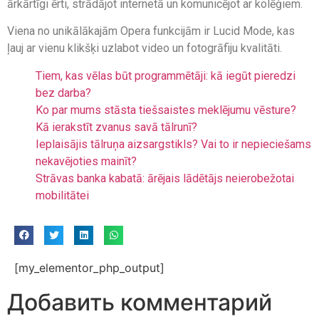
ārkārtīgi ērti, strādājot internetā un komunicējot ar kolēģiem.
Viena no unikālākajām Opera funkcijām ir Lucid Mode, kas
ļauj ar vienu klikšķi uzlabot video un fotogrāfiju kvalitāti.
Tiem, kas vēlas būt programmētāji: kā iegūt pieredzi
bez darba?
Ko par mums stāsta tiešsaistes meklējumu vēsture?
Kā ierakstīt zvanus savā tālrunī?
Ieplaisājis tālruņa aizsargstikls? Vai to ir nepieciešams
nekavējoties mainīt?
Strāvas banka kabatā: ārējais lādētājs neierobežotai
mobilitātei
[my_elementor_php_output]
Добавить комментарий