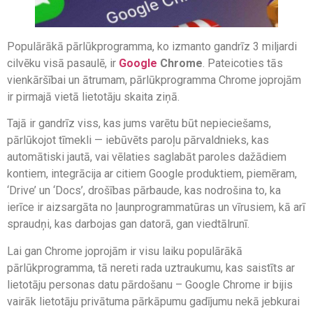
Populārākā pārlūkprogramma, ko izmanto gandrīz 3 miljardi
cilvēku visā pasaulē, ir
Google
Chrome
. Pateicoties tās
vienkāršībai un ātrumam, pārlūkprogramma Chrome joprojām
ir pirmajā vietā lietotāju skaita ziņā.
Tajā ir gandrīz viss, kas jums varētu būt nepieciešams,
pārlūkojot tīmekli — iebūvēts paroļu pārvaldnieks, kas
automātiski jautā, vai vēlaties saglabāt paroles dažādiem
kontiem, integrācija ar citiem Google produktiem, piemēram,
‘Drive’ un ‘Docs’, drošības pārbaude, kas nodrošina to, ka
ierīce ir aizsargāta no ļaunprogrammatūras un vīrusiem, kā arī
spraudņi, kas darbojas gan datorā, gan viedtālrunī.
Lai gan Chrome joprojām ir visu laiku populārākā
pārlūkprogramma, tā nereti rada uztraukumu, kas saistīts ar
lietotāju personas datu pārdošanu – Google Chrome ir bijis
vairāk lietotāju privātuma pārkāpumu gadījumu nekā jebkurai