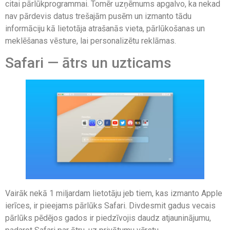
citai pārlūkprogrammai. Tomēr uzņēmums apgalvo, ka nekad
nav pārdevis datus trešajām pusēm un izmanto tādu
informāciju kā lietotāja atrašanās vieta, pārlūkošanas un
meklēšanas vēsture, lai personalizētu reklāmas.
Safari — ātrs un uzticams
Vairāk nekā 1 miljardam lietotāju jeb tiem, kas izmanto Apple
ierīces, ir pieejams pārlūks Safari. Divdesmit gadus vecais
pārlūks pēdējos gados ir piedzīvojis daudz atjauninājumu,