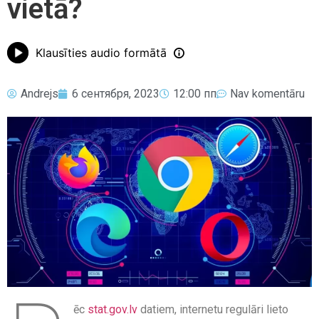
vietā?
Klausīties audio formātā
Andrejs
6 сентября, 2023
12:00 пп
Nav komentāru
ēc
stat.gov.lv
datiem, internetu regulāri lieto