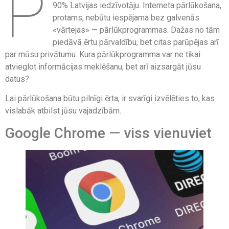
P
90% Latvijas iedzīvotāju. Interneta pārlūkošana,
protams, nebūtu iespējama bez galvenās
«vārtejas» — pārlūkprogrammas. Dažas no tām
piedāvā ērtu pārvaldību, bet citas parūpējas arī
par mūsu privātumu. Kura pārlūkprogramma var ne tikai
atvieglot informācijas meklēšanu, bet arī aizsargāt jūsu
datus?
Lai pārlūkošana būtu pilnīgi ērta, ir svarīgi izvēlēties to, kas
vislabāk atbilst jūsu vajadzībām.
Google Chrome — viss vienuviet