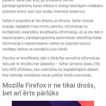
padarot Safari par ātru, uz privātumu vērstu
pārlūkprogrammu, kuras mērķis ir sniegt lietotājam vislabāko
pieredzi ikreiz, kad viņš dodas interneta dziļumos.
Safari ir populāra ar tās ērtumu un ātrumu. Safari sniedz
iespēju saglabāt visas kontu paroles, informāciju no
kontaktiem, kalendāru, kredītkaršu informāciju, un, ja šie dati ir
nepieciešami, pārlūkprogramma automātiski identificē, kāda
informācija ir nepieciešama vietnei un aizpilda tukšos
veidlapu laukus un piesakās jūsu vārdā.
Paroles un kredītkaršu dati ir ārkārtīgi sensitīva informācija,
taču par to drošību nav jābaidās – Safari izmanto īpašu 256
bitu AES šifrēšanu, kas nodrošina, ka saglabātajiem datiem
bez lietotāja zināšanas nevar piekļūt trešās personas.
Mozilla Firefox ir ne tikai drošs,
bet arī ērts pārlūks