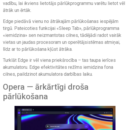
vadību, lai ikviens lietotājs pārlūkprogrammu varētu lietot vēl
ātrāk un ērtāk.
Edge piedāvā vienu no ātrākajām pārlūkošanas iespējām
tirgū. Pateicoties funkcijai «Sleep Tab», pārlūkprogramma
«iemidzina» sen neizmantotas cilnes, tādējādi radot vairāk
vietas un jaudas procesoram un operētājsistēmas atmiņai,
līdz ar to pārlūkošana kļūst ātrāka.
Turklāt Edge ir vēl viena priekšrocība – tas taupa ierīces
akumulatoru. Edge efektivitātes režīms iemidzina fona
cilnes, paildzinot akumulatora darbības laiku.
Opera — ārkārtīgi droša
pārlūkošana