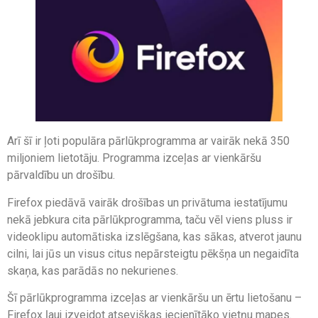
Arī šī ir ļoti populāra pārlūkprogramma ar vairāk nekā 350
miljoniem lietotāju. Programma izceļas ar vienkāršu
pārvaldību un drošību.
Firefox piedāvā vairāk drošības un privātuma iestatījumu
nekā jebkura cita pārlūkprogramma, taču vēl viens pluss ir
videoklipu automātiska izslēgšana, kas sākas, atverot jaunu
cilni, lai jūs un visus citus nepārsteigtu pēkšņa un negaidīta
skaņa, kas parādās no nekurienes.
Šī pārlūkprogramma izceļas ar vienkāršu un ērtu lietošanu –
Firefox ļauj izveidot atsevišķas iecienītāko vietņu mapes.