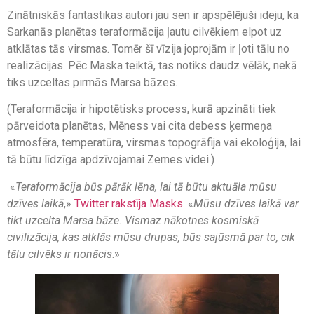
Zinātniskās fantastikas autori jau sen ir apspēlējuši ideju, ka
Sarkanās planētas teraformācija ļautu cilvēkiem elpot uz
atklātas tās virsmas. Tomēr šī vīzija joprojām ir ļoti tālu no
realizācijas. Pēc Maska teiktā, tas notiks daudz vēlāk, nekā
tiks uzceltas pirmās Marsa bāzes.
(Teraformācija ir hipotētisks process, kurā apzināti tiek
pārveidota planētas, Mēness vai cita debess ķermeņa
atmosfēra, temperatūra, virsmas topogrāfija vai ekoloģija, lai
tā būtu līdzīga apdzīvojamai Zemes videi.)
«
Teraformācija būs pārāk lēna, lai tā būtu aktuāla mūsu
dzīves laikā
,»
Twitter rakstīja Masks
. «
Mūsu dzīves laikā var
tikt uzcelta Marsa bāze. Vismaz nākotnes kosmiskā
civilizācija, kas atklās mūsu drupas, būs sajūsmā par to, cik
tālu cilvēks ir nonācis
.»