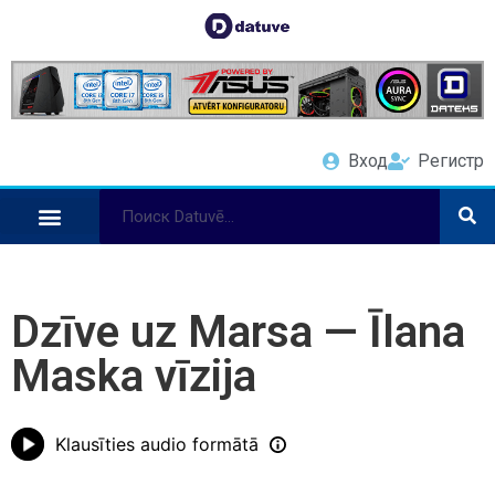
Вход
Регистр
Dzīve uz Marsa — Īlana
Maska vīzija
Klausīties audio formātā