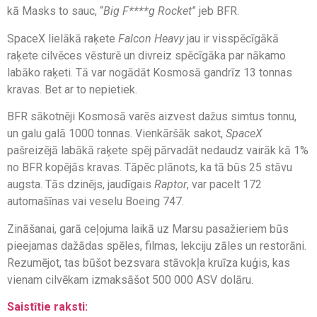
kā Masks to sauc, “
Big F****g Rocket
” jeb BFR.
SpaceX lielākā raķete
Falcon Heavy
jau ir visspēcīgākā
raķete cilvēces vēsturē un divreiz spēcīgāka par nākamo
labāko raķeti. Tā var nogādāt Kosmosā gandrīz 13 tonnas
kravas. Bet ar to nepietiek.
BFR sākotnēji Kosmosā varēs aizvest dažus simtus tonnu,
un galu galā 1000 tonnas. Vienkāršāk sakot,
SpaceX
pašreizējā labākā raķete spēj pārvadāt nedaudz vairāk kā 1%
no BFR kopējās kravas. Tāpēc plānots, ka tā būs 25 stāvu
augsta. Tās dzinējs, jaudīgais
Raptor
, var pacelt 172
automašīnas vai veselu Boeing 747.
Zināšanai, garā ceļojuma laikā uz Marsu pasažieriem būs
pieejamas dažādas spēles, filmas, lekciju zāles un restorāni.
Rezumējot, tas būšot bezsvara stāvokļa kruīza kuģis, kas
vienam cilvēkam izmaksāšot 500 000 ASV dolāru.
Saistītie raksti: