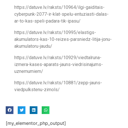
https://datuve.lv/raksts/10964/ilgi-gaiditais-
cyberpunk-2077-ir-klat-spelu-entuziasti-dalas-
ar-to-kas-speli-padara-tik-ipasu/
https://datuve.lv/raksts/10995/elastigs-
akumulators-kas-10-reizes-parsniedz-litija-jonu-
akumulatoru-jaudu/
https://datuve.lv/raksts/10929/viedtalruna-
izmera-kases-aparats-jauns-viedrisinajums-
uznemumiem/
https://datuve.lv/raksts/10881/zepp-jauns-
viedpulkstenu-zimols/
[my_elementor_php_output]