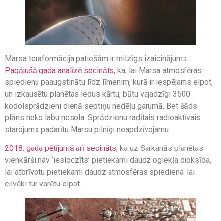
Marsa teraformācija patiešām ir milzīgs izaicinājums.
Pagājušā gada analīzē secināts
, ka, lai Marsa atmosfēras
spiedienu paaugstinātu līdz līmenim, kurā ir iespējams elpot,
un izkausētu planētas ledus kārtu, būtu vajadzīgi 3500
kodolsprādzieni dienā septiņu nedēļu garumā. Bet šāds
plāns neko labu nesola. Sprādzienu radītais radioaktīvais
starojums padarītu Marsu pilnīgi neapdzīvojamu.
2018. gada pētījumā arī secināts
, ka uz Sarkanās planētas
vienkārši nav ‘ieslodzīts’ pietiekami daudz oglekļa dioksīda,
lai atbrīvotu pietiekami daudz atmosfēras spiediena, lai
cilvēki tur varētu elpot.