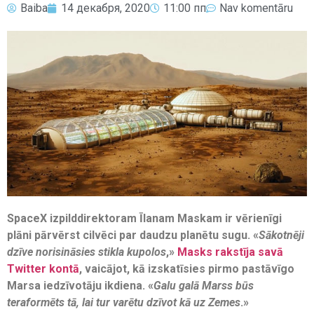
Baiba
14 декабря, 2020
11:00 пп
Nav komentāru
SpaceX izpilddirektoram Īlanam Maskam ir vērienīgi
plāni pārvērst cilvēci par daudzu planētu sugu. «
Sākotnēji
dzīve norisināsies stikla kupolos
,»
Masks rakstīja savā
Twitter kontā
, vaicājot, kā izskatīsies pirmo pastāvīgo
Marsa iedzīvotāju ikdiena. «
Galu galā Marss būs
teraformēts tā, lai tur varētu dzīvot kā uz Zemes
.»