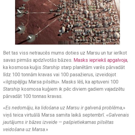
Bet tas viss netraucēs mums doties uz Marsu un tur ierīkot
savas pirmās apdzīvotās bāzes.
Masks iepriekš apgalvoja
,
ka kosmosa kuģis
Starship
starp planētām varēs pārvadāt
līdz 100 tonnām kravas vai 100 pasažierus, izveidojot
«ilgtspējīgu Marsa pilsētu». Masks lēš, ka aptuveni 100
Starship
kosmosa kuģiem ik pēc diviem gadiem vajadzētu
pārvadāt 100 tonnas kravas.
«
Es nedomāju, ka lidošana uz Marsu ir galvenā problēma
,»
viņš teica virtuālā Marsa samita laikā septembrī. «
Galvenais
jautājums ir bāzes izveide — pašpietiekamas pilsētas
veidošana uz Marsa
.»