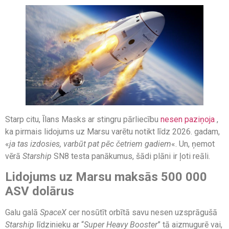
Starp citu, Īlans Masks ar stingru pārliecību
nesen paziņoja
,
ka pirmais lidojums uz Marsu varētu notikt līdz 2026. gadam,
«
ja tas izdosies, varbūt pat pēc četriem gadiem
«. Un, ņemot
vērā
Starship
SN8 testa panākumus, šādi plāni ir ļoti reāli.
Lidojums uz Marsu maksās 500 000
ASV dolārus
Galu galā
SpaceX
cer nosūtīt orbītā savu nesen uzsprāgušā
Starship
līdzinieku ar “
Super Heavy Booster
” tā aizmugurē vai,