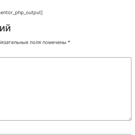
entor_php_output]
ий
бязательные поля помечены
*