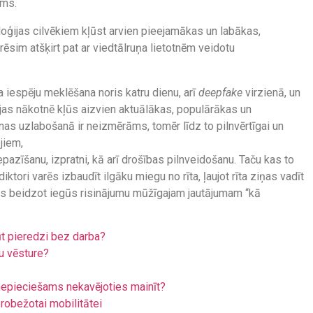
ums.
oģijas cilvēkiem kļūst arvien pieejamākas un labākas,
ēsim atšķirt pat ar viedtālruņa lietotnēm veidotu
a iespēju meklēšana noris katru dienu, arī
deepfake
virzienā, un
jas nākotnē kļūs aizvien aktuālākas, populārākas un
nas uzlabošanā ir neizmērāms, tomēr līdz to pilnvērtīgai un
jiem,
epazīšanu, izpratni, kā arī drošības pilnveidošanu. Taču kas to
diktori varēs izbaudīt ilgāku miegu no rīta, ļaujot rīta ziņas vadīt
ums beidzot iegūs risinājumu mūžīgajam jautājumam “kā
ūt pieredzi bez darba?
u vēsture?
r nepieciešams nekavējoties mainīt?
erobežotai mobilitātei