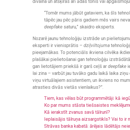
dīvaina un atšķiras arī ādas tonis vai apgaismoj
“Tomēr mums jābūt gataviem, ka šīs tehnol
tāpēc jau pēc pāris gadiem mēs vairs nevar
deepfake
saturu,” skaidro eksperts.
Nozarē jaunu tehnoloģiju izstrāde un pielietojum
eksperti ir vienisprātis –
dziļviltojuma
tehnoloģi
pieejamākas. To potenciāls ikviena cilvēka ikdie
plašākai pielietošanai gan tehnoloģiju izstrādātā
gan lietotājiem priekšā ir garš ceļš ar
deepfake
i
lai zina – varbūt jau tuvāko gadu laikā laika ziņu 
viņu virtuālajiem asistentiem, un ikviens no m
atrasties divās vietās vienlaikus?”.
Tiem, kas vēlas būt programmētāji: kā ieg
Ko par mums stāsta tiešsaistes meklējum
Kā ierakstīt zvanus savā tālrunī?
Ieplaisājis tālruņa aizsargstikls? Vai to i
Strāvas banka kabatā: ārējais lādētājs nei