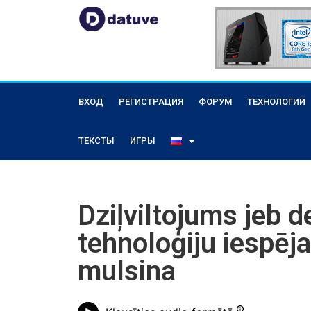
ВХОД
РЕГИСТРАЦИЯ
ФОРУМ
ТЕХНОЛОГИИ
ТЕКСТЫ
ИГРЫ
Dziļviltojums jeb 
tehnoloģiju iespēja
mulsina