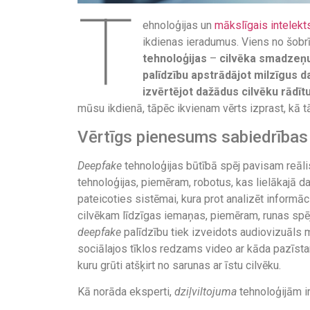
T
ehnoloģijas un
mākslīgais intelekt
ikdienas ieradumus. Viens no šob
tehnoloģijas
–
cilvēka smadzeņu
palīdzību apstrādājot milzīgus 
izvērtējot dažādus cilvēku rādīt
mūsu ikdienā, tāpēc ikvienam vērts izprast, kā t
Vērtīgs pienesums sabiedrības a
Deepfake
tehnoloģijas būtībā spēj pavisam reālis
tehnoloģijas, piemēram, robotus, kas lielākajā d
pateicoties sistēmai, kura prot analizēt inform
cilvēkam līdzīgas iemaņas, piemēram, runas spēj
deepfake
palīdzību tiek izveidots audiovizuāls 
sociālajos tīklos redzams video ar kāda pazīst
kuru grūti atšķirt no sarunas ar īstu cilvēku.
Kā norāda eksperti,
dziļviltojuma
tehnoloģijām i