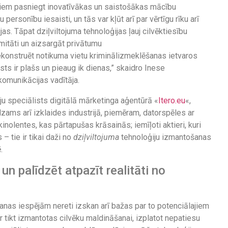
iem pasniegt inovatīvākas un saistošākas mācību
personību iesaisti, un tās var kļūt arī par vērtīgu rīku arī
as. Tāpat dziļviltojuma tehnoloģijas ļauj cilvēktiesību
mitāti un aizsargāt privātumu
rekonstruēt notikuma vietu kriminālizmeklēšanas ietvaros
sts ir plašs un pieaug ik dienas,” skaidro Inese
komunikācijas vadītāja.
ju speciālists digitālā mārketinga aģentūrā «
Itero.eu
«,
dzams arī izklaides industrijā, piemēram, datorspēles ar
nolentes, kas pārtapušas krāsainās; iemīļoti aktieri, kuri
 tie ir tikai daži no
dziļviltojuma
tehnoloģiju izmantošanas
.
 palīdzēt atpazīt realitāti no
šanas iespējām nereti izskan arī bažas par to potenciālajiem
r tikt izmantotas cilvēku maldināšanai, izplatot nepatiesu