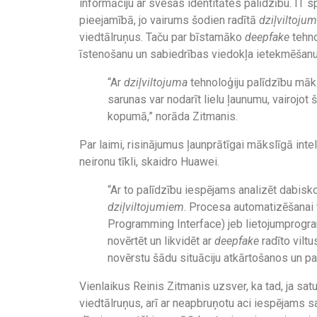
informāciju ar svešas identitātes palīdzību. IT s
pieejamībā, jo vairums šodien radītā
dziļviltoju
viedtālruņus. Taču par bīstamāko
deepfake
tehno
īstenošanu un sabiedrības viedokļa ietekmēšanu
“Ar
dziļviltojuma
tehnoloģiju palīdzību māksl
sarunas var nodarīt lielu ļaunumu, vairojot
kopumā,” norāda Zitmanis.
Par laimi, risinājumus ļaunprātīgai mākslīgā inte
neironu tīkli, skaidro Huawei.
“Ar to palīdzību iespējams analizēt dabisko
dziļviltojumiem
. Procesa automatizēšanai 
Programming Interface) jeb lietojumprogra
novērtēt un likvidēt ar
deepfake
radīto viltu
novērstu šādu situāciju atkārtošanos un pa
Vienlaikus Reinis Zitmanis uzsver, ka tad, ja sat
viedtālruņus, arī ar neapbruņotu aci iespējams 