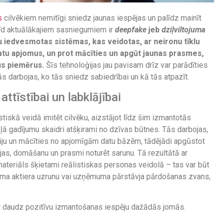
s
cilvēkiem nemitīgi sniedz jaunas iespējas un palīdz mainīt
rīd aktuālākajiem sasniegumiem ir
deepfake
jeb
dziļviltojuma
 iedvesmotas sistēmas, kas veidotas, ar neironu tīklu
datu apjomus, un prot mācīties un apgūt jaunas prasmes,
us piemērus.
Šīs tehnoloģijas jau pavisam drīz var parādīties
ās darbojas, ko tās sniedz sabiedrībai un kā tās atpazīt.
ttīstībai un labklājībai
tiskā veidā imitēt cilvēku, aizstājot līdz šim izmantotās
aļā gadījumu skaidri atšķirami no dzīvas būtnes. Tās darbojas,
āciju un mācīties no apjomīgām datu bāzēm, tādējādi apgūstot
as, domāšanu un prasmi noturēt sarunu. Tā rezultātā ar
materiāls šķietami reālistiskas personas veidolā – tas var būt
ama aktiera uzrunu vai uzņēmuma pārstāvja pārdošanas zvans,
r daudz pozitīvu izmantošanas iespēju dažādās jomās.