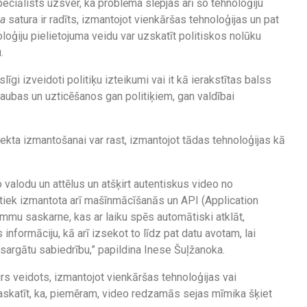
peciālists uzsver, ka problēma slēpjas arī šo tehnoloģiju
ma
satura ir radīts, izmantojot vienkāršas tehnoloģijas un pat
loģiju pielietojuma veidu var uzskatīt politiskos nolūku
.
īgi izveidoti politiķu izteikumi vai it kā ierakstītas balss
 šaubas un uzticēšanos gan politiķiem, gan valdībai
lekta izmantošanai var rast, izmantojot tādas tehnoloģijas kā
 valodu un attēlus un atšķirt autentiskus video no
tiek izmantota arī mašīnmācīšanās un API (Application
mmu saskarne, kas ar laiku spēs automātiski atklāt,
s informāciju, kā arī izsekot to līdz pat datu avotam, lai
sargātu sabiedrību,” papildina Inese Šuļžanoka.
urs veidots, izmantojot vienkāršas tehnoloģijas vai
saskatīt, ka, piemēram, video redzamās sejas mīmika šķiet