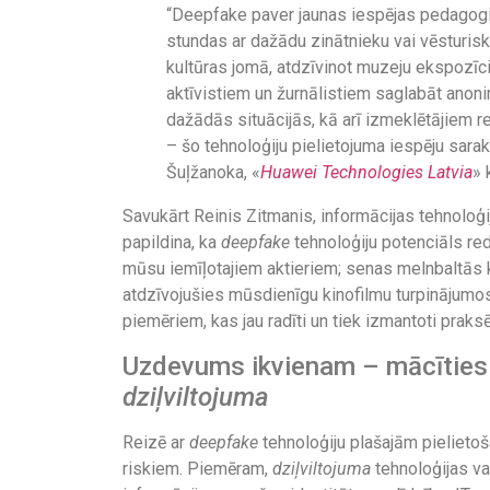
“Deepfake paver jaunas iespējas pedagog
stundas ar dažādu zinātnieku vai vēsturisku 
kultūras jomā, atdzīvinot muzeju ekspozīcij
aktīvistiem un žurnālistiem saglabāt anoni
dažādās situācijās, kā arī izmeklētājiem 
– šo tehnoloģiju pielietojuma iespēju sarak
Šuļžanoka, «
Huawei Technologies Latvia
» 
Savukārt Reinis Zitmanis, informācijas tehnoloģi
papildina, ka
deepfake
tehnoloģiju potenciāls re
mūsu iemīļotajiem aktieriem; senas melnbaltās ki
atdzīvojušies mūsdienīgu kinofilmu turpinājumos –
piemēriem, kas jau radīti un tiek izmantoti praksē
Uzdevums ikvienam – mācīties un
dziļviltojuma
Reizē ar
deepfake
tehnoloģiju plašajām pielieto
riskiem. Piemēram,
dziļviltojuma
tehnoloģijas va