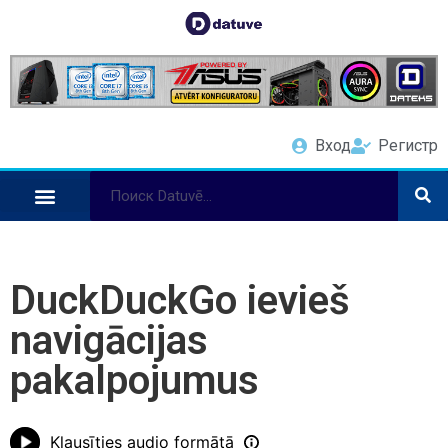
Вход
Регистр
DuckDuckGo ievieš
navigācijas
pakalpojumus
Klausīties audio formātā