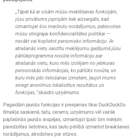
„
Tāpat kā ar visām mūsu meklēšanas funkcijām,
jūsu privātums joprojām tiek aizsargāts, kad
izmantojat šos maršrutu norādījumus, pateicoties
mūsu stingrajai konfidencialitātes politikai —
nevākt vai koplietot personisko informāciju. Ar
atrašanās vietu saistītu meklējumu gadījumā jūsu
pārlūkprogramma nosūta informāciju par
atrašanās vietu, kuru mēs izolējam no jebkuras
personiskās informācijas, ko pārlūks nosūta, un
kuru mēs pēc lietošanas izmetam, ļaujot mums
sniegt anonīmus lokalizētus rezultātus un
funkcijas
, ”skaidro uzņēmums.
Pagaidām jaunās funkcijas ir pieejamas tikai DuckDuckGo
tīmekļa saskarnē, taču, cerams, uzņēmums vēl vairāk
paplašinās jaunās iespējas, izmantojot īpaši šim mērķim
paredzētas lietotnes, kas ļautu pilnībā izmantot braukšanas
norādījumus, atrodoties pie stūres.