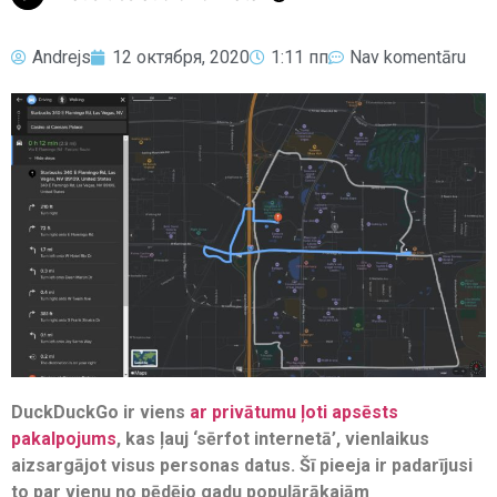
Andrejs
12 октября, 2020
1:11 пп
Nav komentāru
DuckDuckGo ir viens
ar privātumu ļoti apsēsts
pakalpojums
, kas ļauj ‘sērfot internetā’, vienlaikus
aizsargājot visus personas datus. Šī pieeja ir padarījusi
to par vienu no pēdējo gadu populārākajām