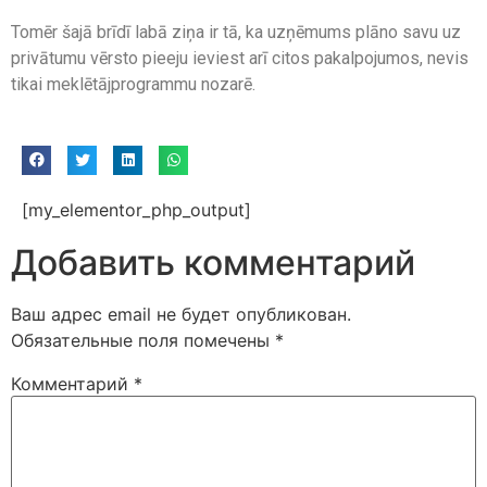
Tomēr šajā brīdī labā ziņa ir tā, ka uzņēmums plāno savu uz
privātumu vērsto pieeju ieviest arī citos pakalpojumos, nevis
tikai meklētājprogrammu nozarē.
[my_elementor_php_output]
Добавить комментарий
Ваш адрес email не будет опубликован.
Обязательные поля помечены
*
Комментарий
*