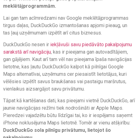
meklētājprogrammām.
Lai gan tam acīmredzami nav Google meklētājprogrammas
tirgus daļas, DuckDuckGo izmantošanas apjomi pieaug, un
tas ļauj uzņēmumam izpētīt arī citus biznesus.
DuckDuckGo nesen ir
iekļāvuši savu piedāvāto pakalpojumu
sarakstā arī navigāciju
, kas ir pieejama gan autovadītājiem,
gan gājējiem. Kaut arī tam vēl nav pieejama īpaša navigācijas
lietotne, kas ļautu DuckDuckGo kalpot kā pilnīgai Google
Maps alternatīvai, uzņēmums cer piesaistīt lietotājus, kuri
vēlēsies izpētīt savus braukšanas vai pastaigu maršrutus,
vienlaikus aizsargājot savu privātumu.
Tāpat kā kartēšanas dati, kas pieejami vietnē DuckDuckGo, arī
jaunie navigācijas režīmi tiek nodrošināti ar Apple Maps.
Pieredzei vajadzētu būtu līdzīgai tai, ko ir iespējams saņemt
iPhone noklusējuma Maps lietotnē. Tomēr ar vienu atšķirību:
DuckDuckGo sola pilnīgu privātumu, lietojot šo
pakalpojumu
.