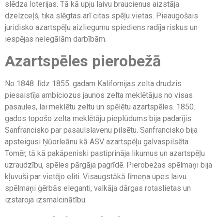
slēdza loterijas. Tā kā upju laivu braucienus aizstāja
dzelzceļš, tika slēgtas arī citas spēļu vietas. Pieaugošais
juridisko azartspēļu aizliegumu spiediens radīja riskus un
iespējas nelegālām darbībām.
Azartspēles pierobežā
No 1848. līdz 1855. gadam Kalifornijas zelta drudzis
piesaistīja ambiciozus jaunos zelta meklētājus no visas
pasaules, lai meklētu zeltu un spēlētu azartspēles. 1850.
gados topošo zelta meklētāju pieplūdums bija padarījis
Sanfrancisko par pasaulslavenu pilsētu. Sanfrancisko bija
apsteigusi Ņūorleānu kā ASV azartspēļu galvaspilsēta.
Tomēr, tā kā pakāpeniski pastiprināja likumus un azartspēļu
uzraudzību, spēles pārgāja pagrīdē. Pierobežas spēlmaņi bija
kļuvuši par vietējo eliti. Visaugstākā līmeņa upes laivu
spēlmaņi ģērbās eleganti, valkāja dārgas rotaslietas un
izstaroja izsmalcinātību.