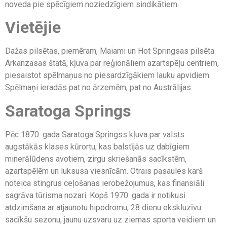
noveda pie spēcīgiem noziedzīgiem sindikātiem.
Vietējie
Dažas pilsētas, piemēram, Maiami un Hot Springsas pilsēta
Arkanzasas štatā, kļuva par reģionāliem azartspēļu centriem,
piesaistot spēlmaņus no piesardzīgākiem lauku apvidiem.
Spēlmaņi ieradās pat no ārzemēm, pat no Austrālijas.
Saratoga Springs
Pēc 1870. gada Saratoga Springss kļuva par valsts
augstākās klases kūrortu, kas balstījās uz dabīgiem
minerālūdens avotiem, zirgu skriešanās sacīkstēm,
azartspēlēm un luksusa viesnīcām. Otrais pasaules karš
noteica stingrus ceļošanas ierobežojumus, kas finansiāli
sagrāva tūrisma nozari. Kopš 1970. gada ir notikusi
atdzimšana ar atjaunotu hipodromu, 28 dienu ekskluzīvu
sacīkšu sezonu, jaunu uzsvaru uz ziemas sporta veidiem un