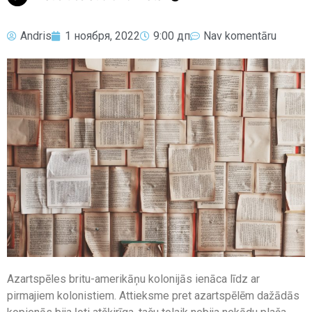
Andris
1 ноября, 2022
9:00 дп
Nav komentāru
Azartspēles britu-amerikāņu kolonijās ienāca līdz ar
pirmajiem kolonistiem. Attieksme pret azartspēlēm dažādās