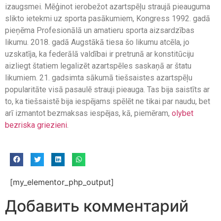
izaugsmei. Mēģinot ierobežot azartspēļu straujā pieauguma
slikto ietekmi uz sporta pasākumiem, Kongress 1992. gadā
pieņēma Profesionālā un amatieru sporta aizsardzības
likumu. 2018. gadā Augstākā tiesa šo likumu atcēla, jo
uzskatīja, ka federālā valdībai ir pretrunā ar konstitūciju
aizliegt štatiem legalizēt azartspēles saskaņā ar štatu
likumiem. 21. gadsimta sākumā tiešsaistes azartspēļu
popularitāte visā pasaulē strauji pieauga. Tas bija saistīts ar
to, ka tiešsaistē bija iespējams spēlēt ne tikai par naudu, bet
arī izmantot bezmaksas iespējas, kā, piemēram,
olybet
bezriska griezieni
.
[my_elementor_php_output]
Добавить комментарий