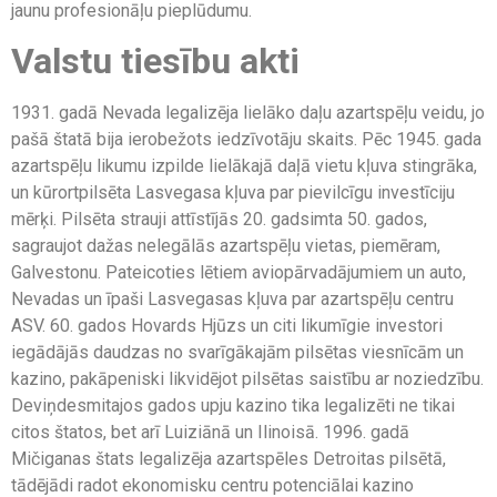
jaunu profesionāļu pieplūdumu.
Valstu tiesību akti
1931. gadā Nevada legalizēja lielāko daļu azartspēļu veidu, jo
pašā štatā bija ierobežots iedzīvotāju skaits. Pēc 1945. gada
azartspēļu likumu izpilde lielākajā daļā vietu kļuva stingrāka,
un kūrortpilsēta Lasvegasa kļuva par pievilcīgu investīciju
mērķi. Pilsēta strauji attīstījās 20. gadsimta 50. gados,
sagraujot dažas nelegālās azartspēļu vietas, piemēram,
Galvestonu. Pateicoties lētiem aviopārvadājumiem un auto,
Nevadas un īpaši Lasvegasas kļuva par azartspēļu centru
ASV. 60. gados Hovards Hjūzs un citi likumīgie investori
iegādājās daudzas no svarīgākajām pilsētas viesnīcām un
kazino, pakāpeniski likvidējot pilsētas saistību ar noziedzību.
Deviņdesmitajos gados upju kazino tika legalizēti ne tikai
citos štatos, bet arī Luiziānā un Ilinoisā. 1996. gadā
Mičiganas štats legalizēja azartspēles Detroitas pilsētā,
tādējādi radot ekonomisku centru potenciālai kazino