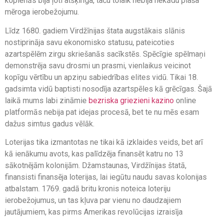
kopienās bija ļoti atšķirīga, taču tolaik nebija nekādu plaša
mēroga ierobežojumu.
Līdz 1680. gadiem Virdžīnijas štata augstākais slānis
nostiprināja savu ekonomisko statusu, pateicoties
azartspēlēm zirgu skriešanās sacīkstēs. Spēcīgie spēlmaņi
demonstrēja savu drosmi un prasmi, vienlaikus veicinot
kopīgu vērtību un apziņu sabiedrības elites vidū. Tikai 18.
gadsimta vidū baptisti nosodīja azartspēles kā grēcīgas. Šajā
laikā mums labi zināmie
bezriska griezieni kazino
online
platformās nebija pat idejas procesā, bet te nu mēs esam
dažus simtus gadus vēlāk.
Loterijas tika izmantotas ne tikai kā izklaides veids, bet arī
kā ienākumu avots, kas palīdzēja finansēt katru no 13
sākotnējām kolonijām. Džamstaunas, Virdžīnijas štatā,
finansisti finansēja loterijas, lai iegūtu naudu savas kolonijas
atbalstam. 1769. gadā britu kronis noteica loteriju
ierobežojumus, un tas kļuva par vienu no daudzajiem
jautājumiem, kas pirms Amerikas revolūcijas izraisīja