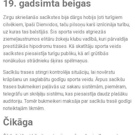
19. gadsimta beigas
Zirgu skriešanās sacīkstes bija dārgs hobijs ļoti turīgiem
cilvēkiem, īpaši Dienvidos, taču pilsoņu karš iznīcināja turību,
uz kuras tas balstījās. Šis sporta veids atgriezās
ziemeļaustrumos elitāru žokeju klubu vadībā, kuri pārvaldīja
prestižākās hipodromu trases. Kā skatītāju sporta veids
sacīkstes piesaistīja turīgu publiku, kā arī grūtībās
nonākušus strādnieku šķiras spēlmaņus.
Sacīkšu trases stingri kontrolēja situāciju, lai novērstu
krāpšanu un saglabātu godīgu sporta veidu. Ārpus sacīkšu
trases bukmeikeri paļāvās uz sakaru sistēmām, piemēram,
telegrāfu un skrējēju sistēmu, kas piesaistīja daudz plašāku
auditoriju. Tomēr bukmeikeri maksāja par sacīkšu trasē godīgi
noteiktajām likmēm.
Čikāga