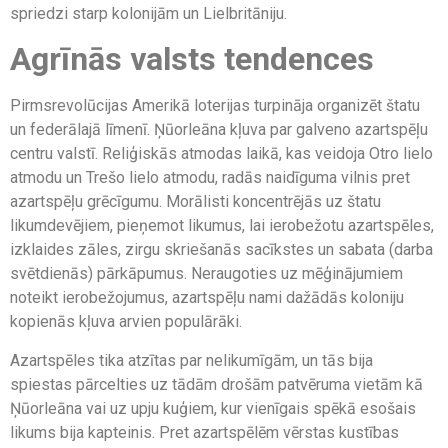
spriedzi starp kolonijām un Lielbritāniju.
Agrīnās valsts tendences
Pirmsrevolūcijas Amerikā loterijas turpināja organizēt štatu
un federālajā līmenī. Ņūorleāna kļuva par galveno azartspēļu
centru valstī. Reliģiskās atmodas laikā, kas veidoja Otro lielo
atmodu un Trešo lielo atmodu, radās naidīguma vilnis pret
azartspēļu grēcīgumu. Morālisti koncentrējās uz štatu
likumdevējiem, pieņemot likumus, lai ierobežotu azartspēles,
izklaides zāles, zirgu skriešanās sacīkstes un sabata (darba
svētdienās) pārkāpumus. Neraugoties uz mēģinājumiem
noteikt ierobežojumus, azartspēļu nami dažādās koloniju
kopienās kļuva arvien populārāki.
Azartspēles tika atzītas par nelikumīgām, un tās bija
spiestas pārcelties uz tādām drošām patvēruma vietām kā
Ņūorleāna vai uz upju kuģiem, kur vienīgais spēkā esošais
likums bija kapteinis. Pret azartspēlēm vērstas kustības