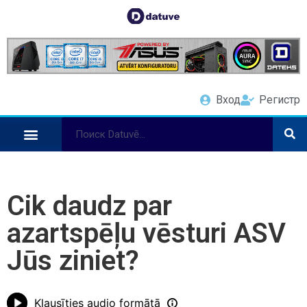
Вход
Регистр
Cik daudz par
azartspēļu vēsturi ASV
Jūs ziniet?
Klausīties audio formātā