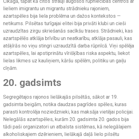
Čikāgā, tāpat kā citos strauji augošos rūpniecības centros ar
lieliem imigrantu un migrantu strādnieku rajoniem,
azartspēles bija liela problēma un dažos kontekstos —
netikums. Pilsētas turīgajai elitei bija privāti klubi un cieši
uzraudzītas zirgu skriešanās sacīkšu trases. Strādnieki, kas
azartspēlēs atklāja brīvību un neatkarību, atklāja pasauli, kas
atšķīrās no viņu stingri uzraudzītā darba rūpnīcā. Viņi spēlēja
azartspēles, lai apstiprinātu vīrišķības riska aspektu, liekot
lielas likmes uz kauliņiem, kāršu spēlēm, politiku un gaiļu
cīņām.
20. gadsimts
Segregētajos rajonos lielākajās pilsētās, sākot ar 19.
gadsimta beigām, notika daudzas pagrīdes spēles, kuras
parasti kontrolēja noziedznieki, kas maksāja vietējai policijai.
Nelegālās azartspēles, kurām 20. gadsimta 20. gados bija
tādi paši organizatori un atbalsta sistēmas, kā nelegālajiem
alkoholiskajiem dzērieniem, lielākajā daļā lielo pilsētu