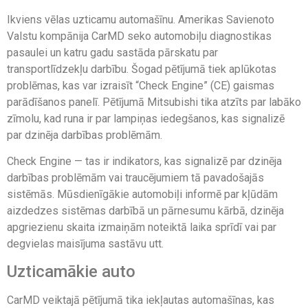
Ikviens vēlas uzticamu automašīnu. Amerikas Savienoto
Valstu kompānija CarMD seko automobiļu diagnostikas
pasaulei un katru gadu sastāda pārskatu par
transportlīdzekļu darbību. Šogad pētījumā tiek aplūkotas
problēmas, kas var izraisīt “Check Engine” (CE) gaismas
parādīšanos panelī. Pētījumā Mitsubishi tika atzīts par labāko
zīmolu, kad runa ir par lampiņas iedegšanos, kas signalizē
par dzinēja darbības problēmām.
Check Engine — tas ir indikators, kas signalizē par dzinēja
darbības problēmām vai traucējumiem tā pavadošajās
sistēmās. Mūsdienīgākie automobiļi informē par kļūdām
aizdedzes sistēmas darbībā un pārnesumu kārbā, dzinēja
apgriezienu skaita izmaiņām noteiktā laika sprīdī vai par
degvielas maisījuma sastāvu utt.
Uzticamākie auto
CarMD veiktajā pētījumā tika iekļautas automašīnas, kas