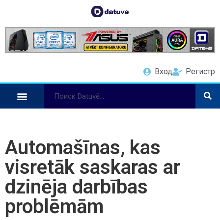
Вход
Регистр
Automašīnas, kas
visretāk saskaras ar
dzinēja darbības
problēmām