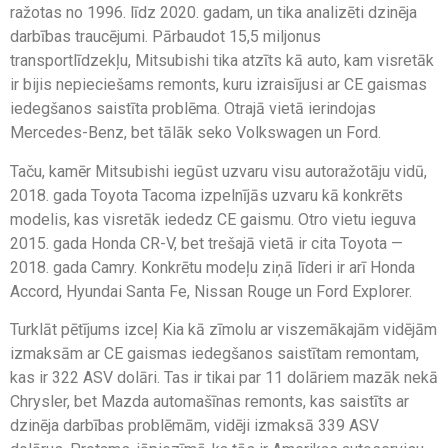
ražotas no 1996. līdz 2020. gadam, un tika analizēti dzinēja
darbības traucējumi. Pārbaudot 15,5 miljonus
transportlīdzekļu, Mitsubishi tika atzīts kā auto, kam visretāk
ir bijis nepieciešams remonts, kuru izraisījusi ar CE gaismas
iedegšanos saistīta problēma. Otrajā vietā ierindojas
Mercedes-Benz, bet tālāk seko Volkswagen un Ford.
Taču, kamēr Mitsubishi iegūst uzvaru visu autoražotāju vidū,
2018. gada Toyota Tacoma izpelnījās uzvaru kā konkrēts
modelis, kas visretāk iededz CE gaismu. Otro vietu ieguva
2015. gada Honda CR-V, bet trešajā vietā ir cita Toyota —
2018. gada Camry. Konkrētu modeļu ziņā līderi ir arī Honda
Accord, Hyundai Santa Fe, Nissan Rouge un Ford Explorer.
Turklāt pētījums izceļ Kia kā zīmolu ar viszemākajām vidējām
izmaksām ar CE gaismas iedegšanos saistītam remontam,
kas ir 322 ASV dolāri. Tas ir tikai par 11 dolāriem mazāk nekā
Chrysler, bet Mazda automašīnas remonts, kas saistīts ar
dzinēja darbības problēmām, vidēji izmaksā 339 ASV