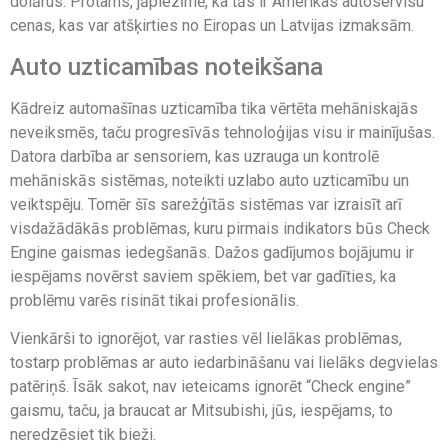
dolārus. Protams, jāpiezīmē, ka tās ir Amerikas autoservisu
cenas, kas var atšķirties no Eiropas un Latvijas izmaksām.
Auto uzticamības noteikšana
Kādreiz automašīnas uzticamība tika vērtēta mehāniskajās
neveiksmēs, taču progresīvās tehnoloģijas visu ir mainījušas.
Datora darbība ar sensoriem, kas uzrauga un kontrolē
mehāniskās sistēmas, noteikti uzlabo auto uzticamību un
veiktspēju. Tomēr šīs sarežģītās sistēmas var izraisīt arī
visdažādākās problēmas, kuru pirmais indikators būs Check
Engine gaismas iedegšanās. Dažos gadījumos bojājumu ir
iespējams novērst saviem spēkiem, bet var gadīties, ka
problēmu varēs risināt tikai profesionālis.
Vienkārši to ignorējot, var rasties vēl lielākas problēmas,
tostarp problēmas ar auto iedarbināšanu vai lielāks degvielas
patēriņš. Īsāk sakot, nav ieteicams ignorēt “Check engine”
gaismu, taču, ja braucat ar Mitsubishi, jūs, iespējams, to
neredzēsiet tik bieži.