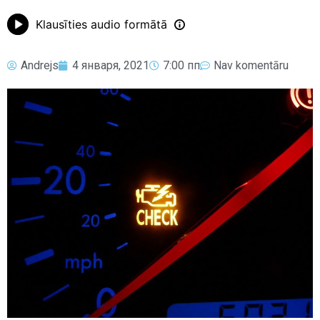
Klausīties audio formātā
Andrejs
4 января, 2021
7:00 пп
Nav komentāru