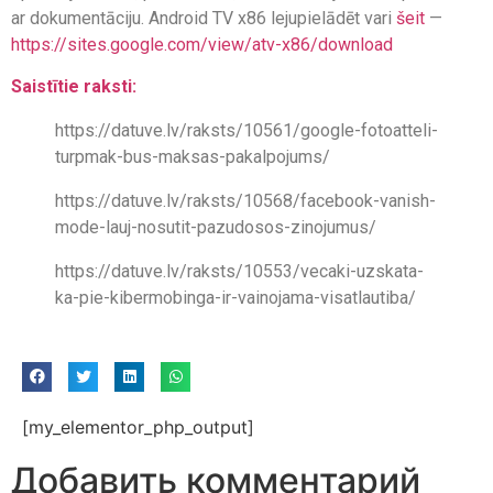
ar dokumentāciju. Android TV x86 lejupielādēt vari
šeit
—
https://sites.google.com/view/atv-x86/download
Saistītie raksti:
https://datuve.lv/raksts/10561/google-fotoatteli-
turpmak-bus-maksas-pakalpojums/
https://datuve.lv/raksts/10568/facebook-vanish-
mode-lauj-nosutit-pazudosos-zinojumus/
https://datuve.lv/raksts/10553/vecaki-uzskata-
ka-pie-kibermobinga-ir-vainojama-visatlautiba/
[my_elementor_php_output]
Добавить комментарий