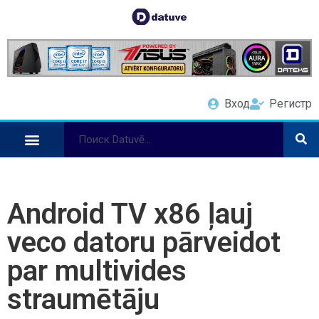
Вход
Регистр
Android TV x86 ļauj
veco datoru pārveidot
par multivides
straumētāju