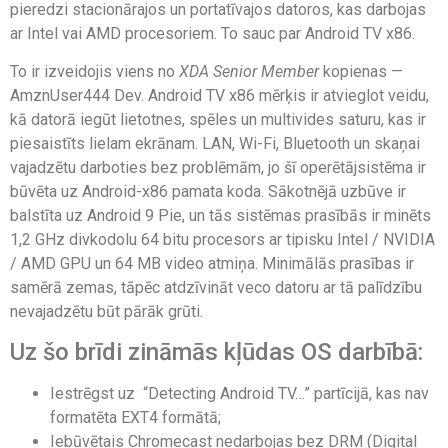
pieredzi stacionārajos un portatīvajos datoros, kas darbojas
ar Intel vai AMD procesoriem. To sauc par Android TV x86.
To ir izveidojis viens no
XDA Senior Member
kopienas —
AmznUser444 Dev. Android TV x86 mērķis ir atvieglot veidu,
kā datorā iegūt lietotnes, spēles un multivides saturu, kas ir
piesaistīts lielam ekrānam. LAN, Wi-Fi, Bluetooth un skaņai
vajadzētu darboties bez problēmām, jo šī operētājsistēma ir
būvēta uz Android-x86 pamata koda. Sākotnējā uzbūve ir
balstīta uz Android 9 Pie, un tās sistēmas prasībās ir minēts
1,2 GHz divkodolu 64 bitu procesors ar tipisku Intel / NVIDIA
/ AMD GPU un 64 MB video atmiņa. Minimālās prasības ir
samērā zemas, tāpēc atdzīvināt veco datoru ar tā palīdzību
nevajadzētu būt pārāk grūti.
Uz šo brīdi zināmās kļūdas OS darbībā:
Iestrēgst uz “Detecting Android TV…” partīcijā, kas nav
formatēta EXT4 formātā;
Iebūvētais Chromecast nedarbojas bez DRM (Digital