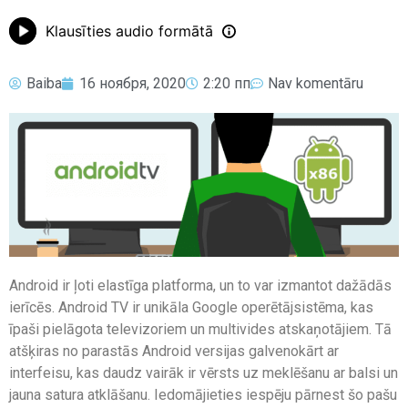
Klausīties audio formātā
Baiba
16 ноября, 2020
2:20 пп
Nav komentāru
Android ir ļoti elastīga platforma, un to var izmantot dažādās
ierīcēs. Android TV ir unikāla Google operētājsistēma, kas
īpaši pielāgota televizoriem un multivides atskaņotājiem. Tā
atšķiras no parastās Android versijas galvenokārt ar
interfeisu, kas daudz vairāk ir vērsts uz meklēšanu ar balsi un
jauna satura atklāšanu. Iedomājieties iespēju pārnest šo pašu