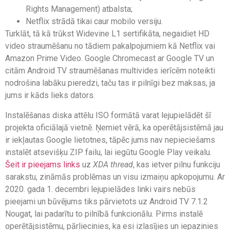
Rights Management) atbalsta;
Netflix strādā tikai caur mobilo versiju.
Turklāt, tā kā trūkst Widevine L1 sertifikāta, negaidiet HD
video straumēšanu no tādiem pakalpojumiem kā Netflix vai
Amazon Prime Video. Google Chromecast ar Google TV un
citām Android TV straumēšanas multivides ierīcēm noteikti
nodrošina labāku pieredzi, taču tas ir pilnīgi bez maksas, ja
jums ir kāds lieks dators.
Instalēšanas diska attēlu ISO formātā varat lejupielādēt šī
projekta oficiālajā vietnē. Ņemiet vērā, ka operētājsistēmā jau
ir iekļautas Google lietotnes, tāpēc jums nav nepieciešams
instalēt atsevišķu ZIP failu, lai iegūtu Google Play veikalu.
Šeit ir pieejams links
uz
XDA thread
, kas ietver pilnu funkciju
sarakstu, zināmās problēmas un visu izmaiņu apkopojumu. Ar
2020. gada 1. decembri lejupielādes linki vairs nebūs
pieejami un būvējums tiks pārvietots uz Android TV 7.1.2
Nougat, lai padarītu to pilnībā funkcionālu. Pirms instalē
operētājsistēmu, pārliecinies, ka esi izlasījies un iepazinies